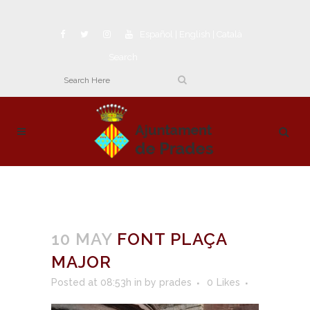
Español
|
English
|
Català
Search
10 MAY
FONT PLAÇA
MAJOR
Posted at 08:53h
in
by
prades
0
Likes