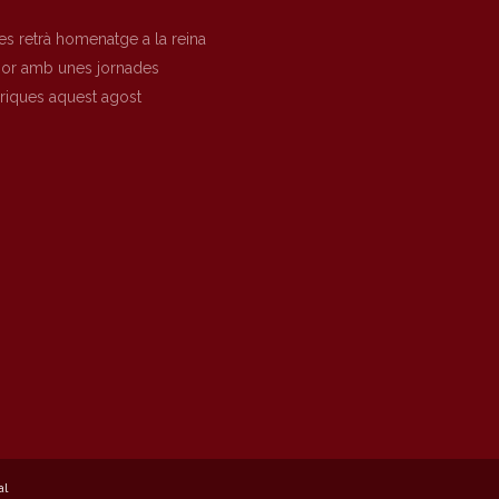
es retrà homenatge a la reina
nor amb unes jornades
òriques aquest agost
al