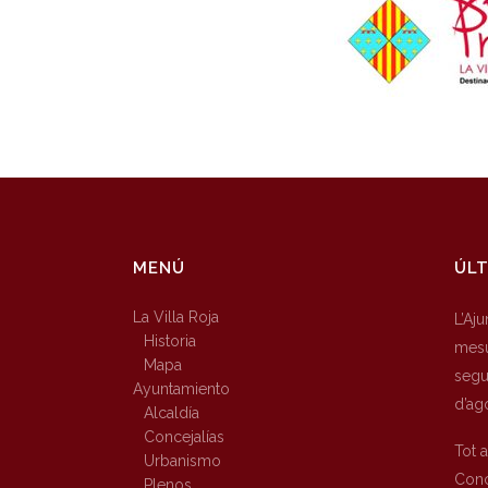
MENÚ
ÚLT
La Villa Roja
L’Aj
Historia
mesu
Mapa
segur
Ayuntamiento
d’ag
Alcaldía
Concejalías
Tot 
Urbanismo
Conc
Plenos