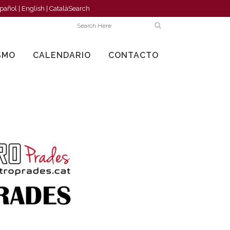
pañol
|
English
|
Català
Search
SMO
CALENDARIO
CONTACTO