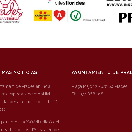
IMAS NOTICIAS
AYUNTAMIENTO DE PRA
untament de Prades anuncia
Plaça Major 2 - 43364 Prades
res especials de mobilitat i
Tel. 977 868 018
etat per a l’eclipsi solar del 12
ost
a punt per a la XXXVII edició del
urs de Gossos d’Atura a Prades