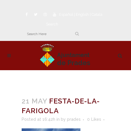
Español
|
English
|
Català
Search
21 MAY
FESTA-DE-LA-
FARIGOLA
Posted at 16:42h
in
by
prades
0
Likes