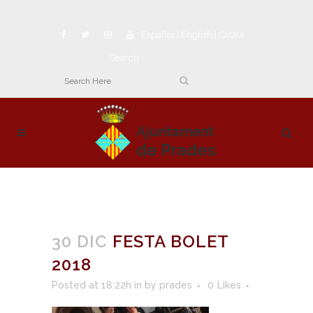
Español
|
English
|
Català
Search
30 DIC
FESTA BOLET
2018
Posted at 18:22h
in
by
prades
0
Likes