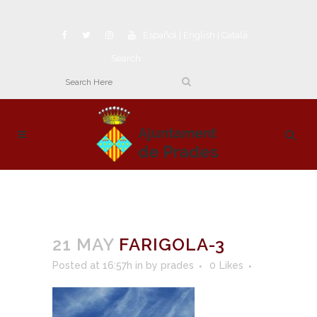
Español
|
English
|
Català
Search
21 MAY
FARIGOLA-3
Posted at 16:57h
in
by
prades
0
Likes