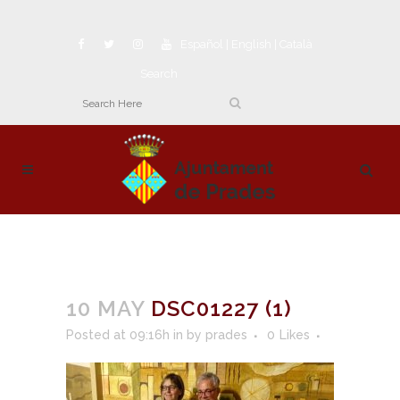
Español
|
English
|
Català
Search
10 MAY
DSC01227 (1)
Posted at 09:16h
in
by
prades
0
Likes