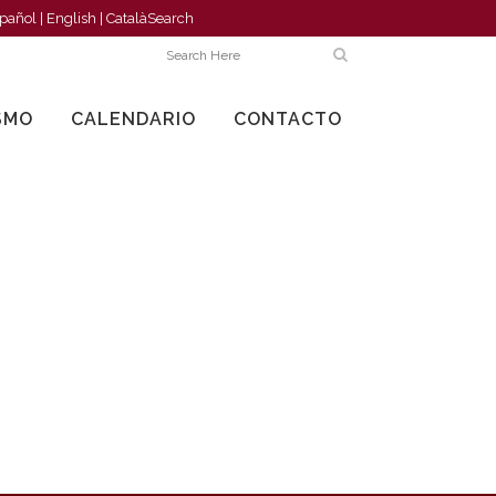
pañol
|
English
|
Català
Search
SMO
CALENDARIO
CONTACTO