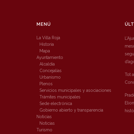
MENÚ
ÚLT
La Villa Roja
L’Aj
Historia
mesu
Mapa
segur
Ayuntamiento
d’ag
Alcaldía
Concejalías
Tot 
Urbanismo
Conc
Plenos
Servicios municipales y asociaciones
Prad
Trámites municipales
Elio
Sede electrónica
Gobierno abierto y transparencia
hist
Noticias
Noticias
Turismo