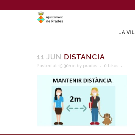
LA VI
11 JUN
DISTANCIA
Posted at 15:30h
in
by
prades
0
Likes