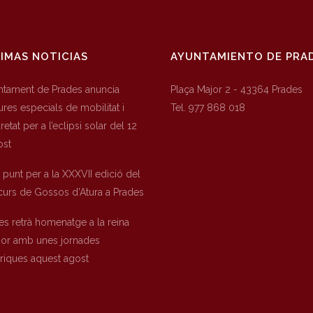
IMAS NOTICIAS
AYUNTAMIENTO DE PRA
untament de Prades anuncia
Plaça Major 2 - 43364 Prades
res especials de mobilitat i
Tel. 977 868 018
etat per a l’eclipsi solar del 12
ost
a punt per a la XXXVII edició del
urs de Gossos d’Atura a Prades
es retrà homenatge a la reina
nor amb unes jornades
òriques aquest agost