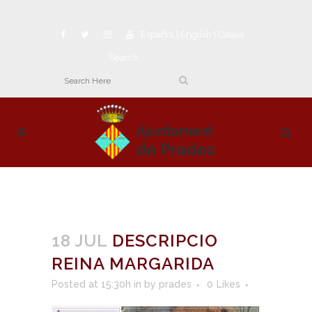
Español
|
English
|
Català
Search
18 JUL
DESCRIPCIO
REINA MARGARIDA
Posted at 15:30h
in
by
prades
0
Likes