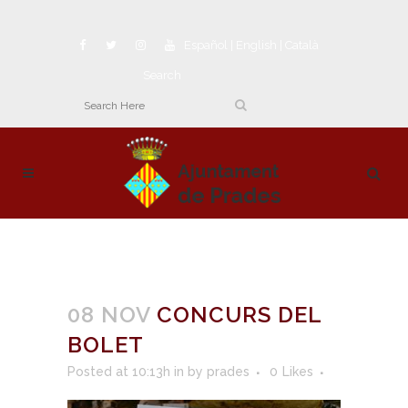
Español
|
English
|
Català
Search
08 NOV
CONCURS DEL
BOLET
Posted at 10:13h
in
by
prades
0
Likes