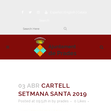
Español
|
English
|
Català
Search
03 ABR
CARTELL
SETMANA SANTA 2019
Posted at 09:52h
in
by
prades
0
Likes