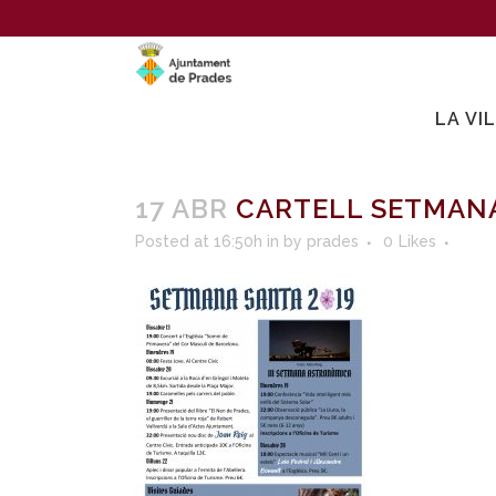
LA VI
17 ABR
CARTELL SETMANA
Posted at 16:50h
in
by
prades
0
Likes