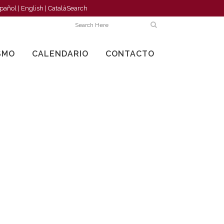
pañol
|
English
|
Català
Search
SMO
CALENDARIO
CONTACTO