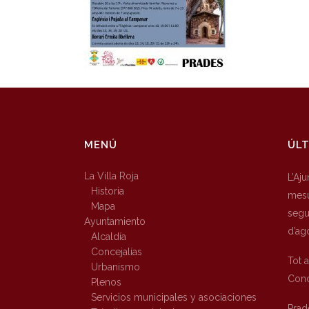
MENÚ
ÚLT
La Villa Roja
L’Aj
Historia
mesu
Mapa
segur
Ayuntamiento
d’ag
Alcaldía
Concejalías
Tot 
Urbanismo
Conc
Plenos
Servicios municipales y asociaciones
Prad