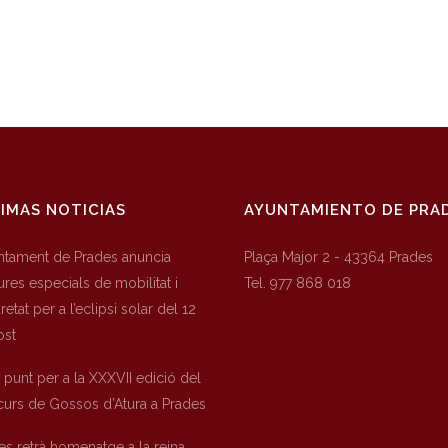
IMAS NOTICIAS
AYUNTAMIENTO DE PRA
untament de Prades anuncia
Plaça Major 2 - 43364 Prades
res especials de mobilitat i
Tel. 977 868 018
etat per a l’eclipsi solar del 12
ost
a punt per a la XXXVII edició del
urs de Gossos d’Atura a Prades
es retrà homenatge a la reina