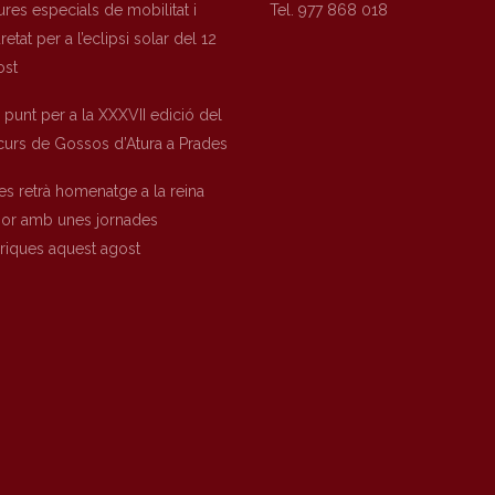
res especials de mobilitat i
Tel. 977 868 018
etat per a l’eclipsi solar del 12
ost
a punt per a la XXXVII edició del
urs de Gossos d’Atura a Prades
es retrà homenatge a la reina
nor amb unes jornades
òriques aquest agost