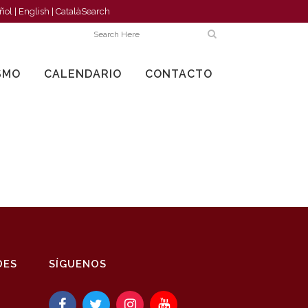
ñol
|
English
|
Català
Search
SMO
CALENDARIO
CONTACTO
DES
SÍGUENOS