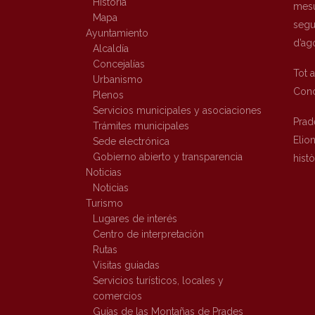
Historia
mesu
Mapa
segur
Ayuntamiento
d’ag
Alcaldía
Concejalías
Tot 
Urbanismo
Conc
Plenos
Servicios municipales y asociaciones
Prad
Trámites municipales
Elio
Sede electrónica
Gobierno abierto y transparencia
hist
Noticias
Noticias
Turismo
Lugares de interés
Centro de interpretación
Rutas
Visitas guiadas
Servicios turísticos, locales y
comercios
Guías de las Montañas de Prades