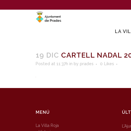
LA VI
19 DIC
CARTELL NADAL 2
Posted at 11:37h
in
by
prades
0
Likes
MENÚ
ÚLT
La Villa Roja
L’Aj