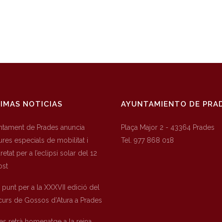
IMAS NOTICIAS
AYUNTAMIENTO DE PRA
untament de Prades anuncia
Plaça Major 2 - 43364 Prades
res especials de mobilitat i
Tel. 977 868 018
etat per a l’eclipsi solar del 12
ost
a punt per a la XXXVII edició del
urs de Gossos d’Atura a Prades
es retrà homenatge a la reina