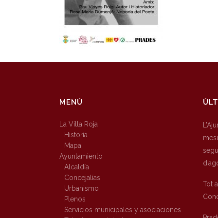
MENÚ
ÚLT
La Villa Roja
L’Aj
Historia
mesu
Mapa
segur
Ayuntamiento
d’ag
Alcaldía
Concejalías
Tot 
Urbanismo
Conc
Plenos
Servicios municipales y asociaciones
Prad