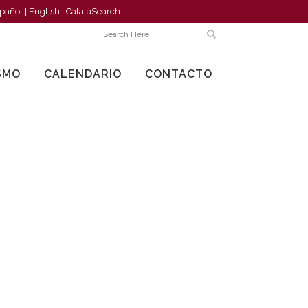
pañol
|
English
|
Català
Search
SMO
CALENDARIO
CONTACTO