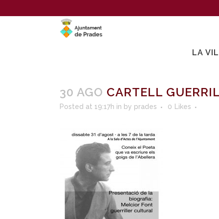
LA VI
30 AGO
CARTELL GUERRI
Posted at 19:17h
in
by
prades
0
Likes