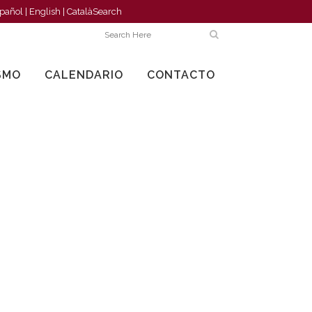
pañol
|
English
|
Català
Search
SMO
CALENDARIO
CONTACTO