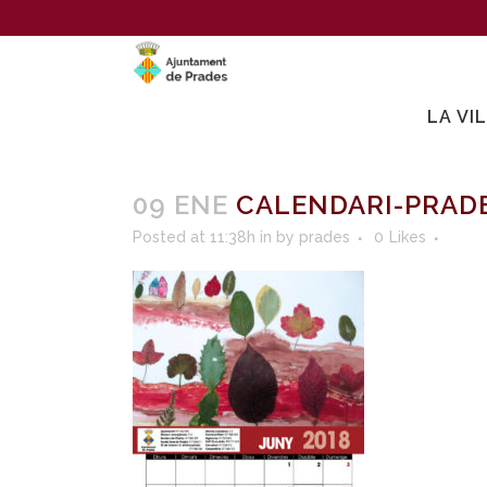
LA VI
09 ENE
CALENDARI-PRADE
Posted at 11:38h
in
by
prades
0
Likes