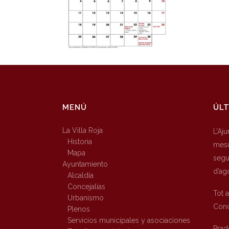
MENÚ
ÚLT
La Villa Roja
L’Aj
Historia
mesu
Mapa
segur
Ayuntamiento
d’ag
Alcaldía
Concejalías
Tot 
Urbanismo
Conc
Plenos
Servicios municipales y asociaciones
Prad