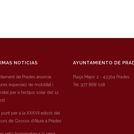
IMAS NOTICIAS
AYUNTAMIENTO DE PRA
untament de Prades anuncia
Plaça Major 2 - 43364 Prades
res especials de mobilitat i
Tel. 977 868 018
etat per a l’eclipsi solar del 12
ost
a punt per a la XXXVII edició del
urs de Gossos d’Atura a Prades
es retrà homenatge a la reina