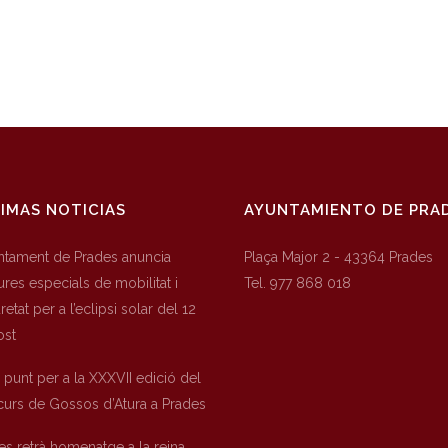
IMAS NOTICIAS
AYUNTAMIENTO DE PRA
untament de Prades anuncia
Plaça Major 2 - 43364 Prades
res especials de mobilitat i
Tel. 977 868 018
etat per a l’eclipsi solar del 12
ost
a punt per a la XXXVII edició del
urs de Gossos d’Atura a Prades
es retrà homenatge a la reina