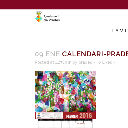
LA VI
09 ENE
CALENDARI-PRADE
Posted at 11:38h
in
by
prades
0
Likes