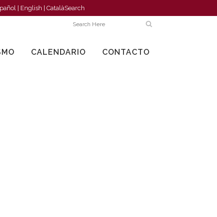
pañol
|
English
|
Català
Search
SMO
CALENDARIO
CONTACTO