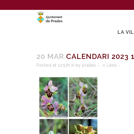
LA VI
20 MAR
CALENDARI 2023 1
Posted at 12:57h
in
by
prades
0
Likes