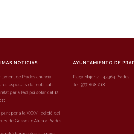
IMAS NOTICIAS
AYUNTAMIENTO DE PRA
untament de Prades anuncia
Plaça Major 2 - 43364 Prades
res especials de mobilitat i
Tel. 977 868 018
etat per a l’eclipsi solar del 12
ost
a punt per a la XXXVII edició del
urs de Gossos d’Atura a Prades
es retrà homenatge a la reina