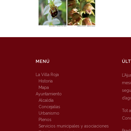
MENÚ
ÚLT
La Villa Roja
L’Aj
Historia
mesu
Mapa
segur
Ayuntamiento
d’ag
Alcaldía
Concejalías
Tot 
Urbanismo
Conc
Plenos
Servicios municipales y asociaciones
Prad