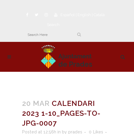
Español
|
English
|
Català
Search
20 MAR
CALENDARI
2023 1-10_PAGES-TO-
JPG-0007
Posted at 12:56h
in
by
prades
0
Likes