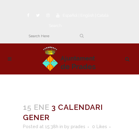
Español
|
English
|
Català
Search
15 ENE
3 CALENDARI
GENER
Posted at 15:38h
in
by
prades
0
Likes