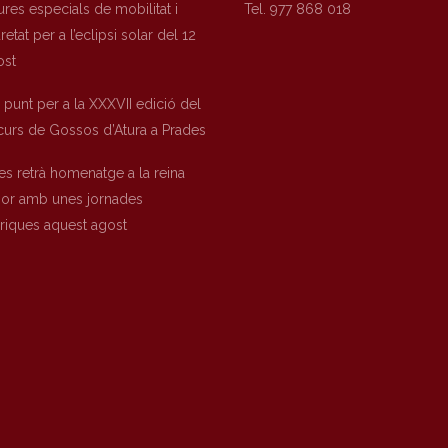
res especials de mobilitat i
Tel. 977 868 018
etat per a l’eclipsi solar del 12
ost
a punt per a la XXXVII edició del
urs de Gossos d’Atura a Prades
es retrà homenatge a la reina
nor amb unes jornades
òriques aquest agost