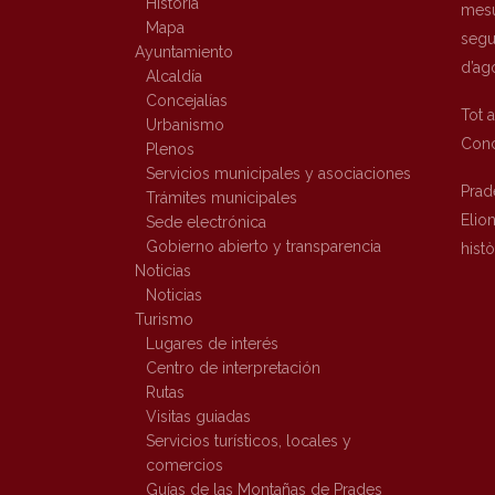
Historia
mesu
Mapa
segur
Ayuntamiento
d’ag
Alcaldía
Concejalías
Tot 
Urbanismo
Conc
Plenos
Servicios municipales y asociaciones
Prad
Trámites municipales
Elio
Sede electrónica
Gobierno abierto y transparencia
hist
Noticias
Noticias
Turismo
Lugares de interés
Centro de interpretación
Rutas
Visitas guiadas
Servicios turísticos, locales y
comercios
Guías de las Montañas de Prades