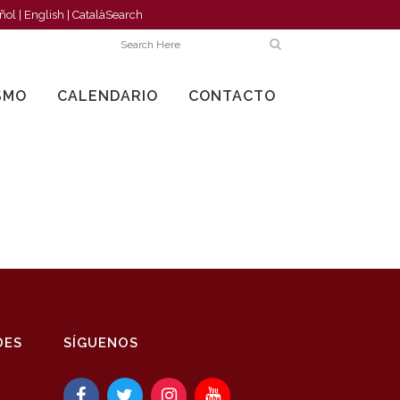
ñol
|
English
|
Català
Search
SMO
CALENDARIO
CONTACTO
DES
SÍGUENOS