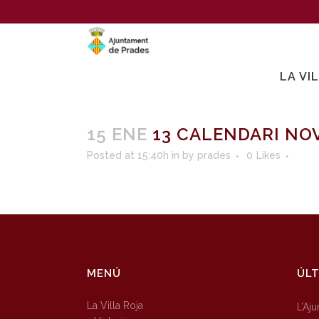
LA VI
15 ENE
13 CALENDARI NO
Posted at 15:40h
in
by
prades
0
Likes
MENÚ
ÚLT
La Villa Roja
L’Aj