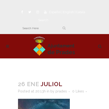
Español
|
English
|
Català
Search
26 ENE
JULIOL
Posted at 20:13h
in
by
prades
0
Likes