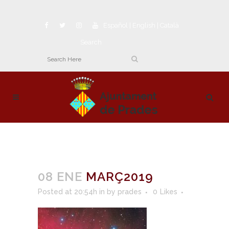
Español
|
English
|
Català
Search
08 ENE
MARÇ2019
Posted at 20:54h
in
by
prades
0
Likes