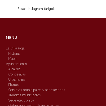
Bases-Instagram-farigola 2022
MENÚ
La Villa Roja
Historia
Mapa
Ayuntamiento
Alcaldía
Concejalías
Urbanismo
Plenos
Servicios municipales y asociaciones
Trámites municipales
Sede electrónica
Gobierno abierto y transparencia