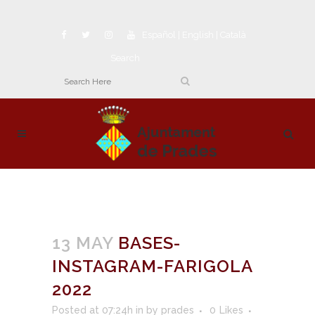
Español
|
English
|
Català
Search
13 MAY
BASES-
INSTAGRAM-FARIGOLA
2022
Posted at 07:24h
in
by
prades
0
Likes