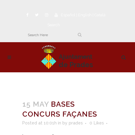
Español
|
English
|
Català
Search
15 MAY
BASES
CONCURS FAÇANES
Posted at 10:01h
in
by
prades
0
Likes