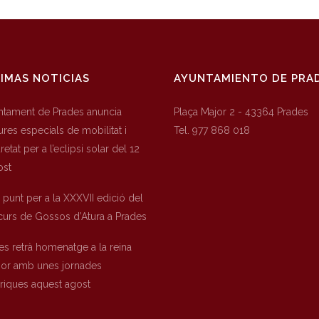
IMAS NOTICIAS
AYUNTAMIENTO DE PRA
untament de Prades anuncia
Plaça Major 2 - 43364 Prades
res especials de mobilitat i
Tel. 977 868 018
etat per a l’eclipsi solar del 12
ost
a punt per a la XXXVII edició del
urs de Gossos d’Atura a Prades
es retrà homenatge a la reina
nor amb unes jornades
òriques aquest agost