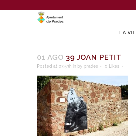
LA VI
01 AGO
39 JOAN PETIT
Posted at 07:53h
in
by
prades
0
Likes