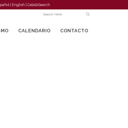
pañol
|
English
|
Català
Search
SMO
CALENDARIO
CONTACTO