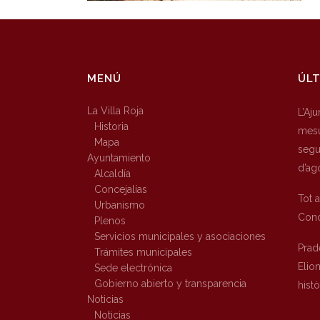
MENÚ
ÚLT
La Villa Roja
L’Aj
Historia
mesu
Mapa
segur
Ayuntamiento
d’ag
Alcaldía
Concejalías
Tot 
Urbanismo
Conc
Plenos
Servicios municipales y asociaciones
Prad
Trámites municipales
Elio
Sede electrónica
Gobierno abierto y transparencia
hist
Noticias
Noticias