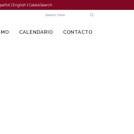
pañol
|
English
|
Català
Search
SMO
CALENDARIO
CONTACTO