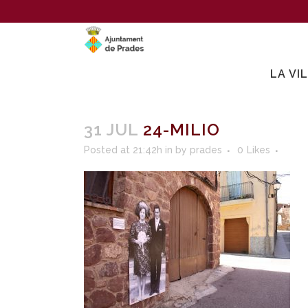
LA VI
31 JUL
24-MILIO
Posted at 21:42h
in
by
prades
0
Likes