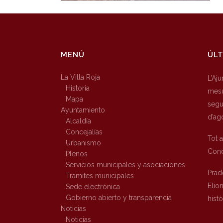
MENÚ
ÚLT
La Villa Roja
L’Aj
Historia
mesu
Mapa
segur
Ayuntamiento
d’ag
Alcaldía
Concejalías
Tot 
Urbanismo
Conc
Plenos
Servicios municipales y asociaciones
Prad
Trámites municipales
Elio
Sede electrónica
Gobierno abierto y transparencia
hist
Noticias
Noticias