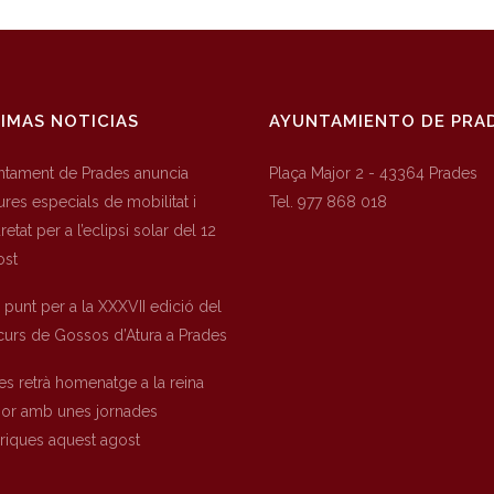
IMAS NOTICIAS
AYUNTAMIENTO DE PRA
untament de Prades anuncia
Plaça Major 2 - 43364 Prades
res especials de mobilitat i
Tel. 977 868 018
etat per a l’eclipsi solar del 12
ost
a punt per a la XXXVII edició del
urs de Gossos d’Atura a Prades
es retrà homenatge a la reina
nor amb unes jornades
òriques aquest agost