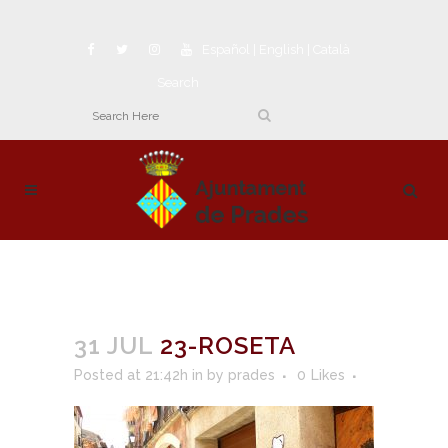
Español
|
English
|
Català
Search
31 JUL
23-ROSETA
Posted at 21:42h
in
by
prades
0
Likes