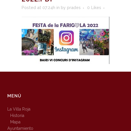
Posted at 07:24h
in
by
prades
0
Likes
MENÚ
La Villa Roja
Historia
Mapa
Ayuntamiento