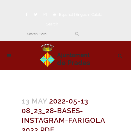
Español
|
English
|
Català
Search
13 MAY
2022-05-13
08_23_28-BASES-
INSTAGRAM-FARIGOLA
2022.PDF