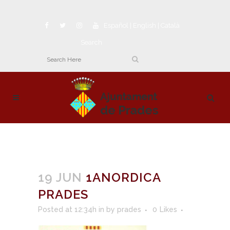
Español
|
English
|
Català
Search
19 JUN
1ANORDICA
PRADES
Posted at 12:34h
in
by
prades
0
Likes