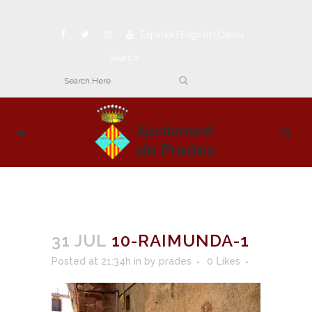
Español
|
English
|
Català
Search
31 JUL
10-RAIMUNDA-1
Posted at 21:34h
in
by
prades
0
Likes