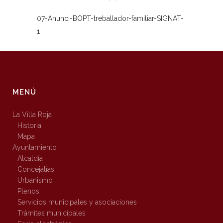
07-Anunci-BOPT-treballador-familiar-SIGNAT-
1
MENÚ
La Villa Roja
Historia
Mapa
Ayuntamiento
Alcaldía
Concejalías
Urbanismo
Plenos
Servicios municipales y asociaciones
Trámites municipales