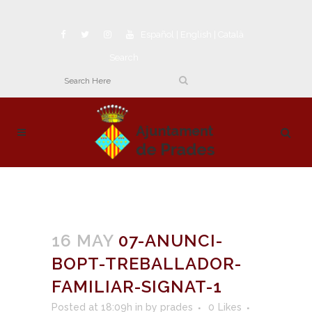
Español
|
English
|
Català
Search
16 MAY
07-ANUNCI-
BOPT-TREBALLADOR-
FAMILIAR-SIGNAT-1
Posted at 18:09h
in
by
prades
0
Likes