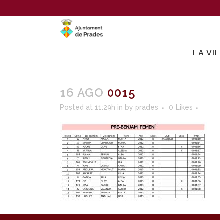
LA VI
16 AGO
0015
Posted at 11:29h
in
by
prades
0
Likes