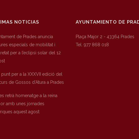
IMAS NOTICIAS
AYUNTAMIENTO DE PRA
untament de Prades anuncia
Plaça Major 2 - 43364 Prades
res especials de mobilitat i
Tel. 977 868 018
etat per a l’eclipsi solar del 12
ost
a punt per a la XXXVII edició del
urs de Gossos d’Atura a Prades
es retrà homenatge a la reina
nor amb unes jornades
òriques aquest agost