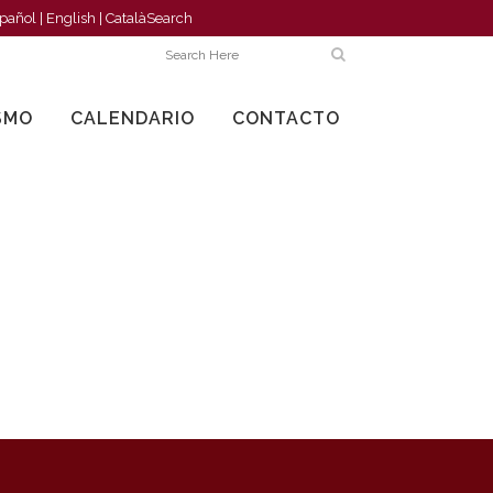
pañol
|
English
|
Català
Search
SMO
CALENDARIO
CONTACTO