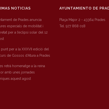
IMAS NOTICIAS
AYUNTAMIENTO DE PRA
untament de Prades anuncia
Plaça Major 2 - 43364 Prades
res especials de mobilitat i
Tel. 977 868 018
etat per a l’eclipsi solar del 12
ost
a punt per a la XXXVII edició del
urs de Gossos d’Atura a Prades
es retrà homenatge a la reina
nor amb unes jornades
òriques aquest agost