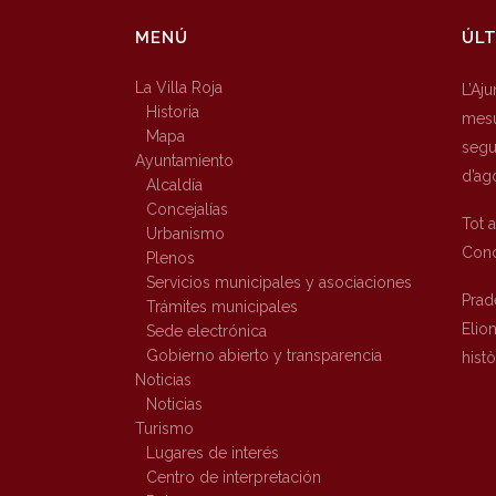
MENÚ
ÚLT
La Villa Roja
L’Aj
Historia
mesu
Mapa
segur
Ayuntamiento
d’ag
Alcaldía
Concejalías
Tot 
Urbanismo
Conc
Plenos
Servicios municipales y asociaciones
Prad
Trámites municipales
Elio
Sede electrónica
Gobierno abierto y transparencia
hist
Noticias
Noticias
Turismo
Lugares de interés
Centro de interpretación