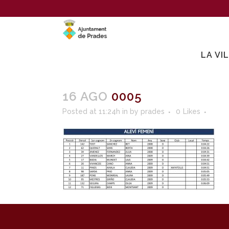
LA VI
16 AGO
0005
Posted at 11:24h
in
by
prades
0
Likes