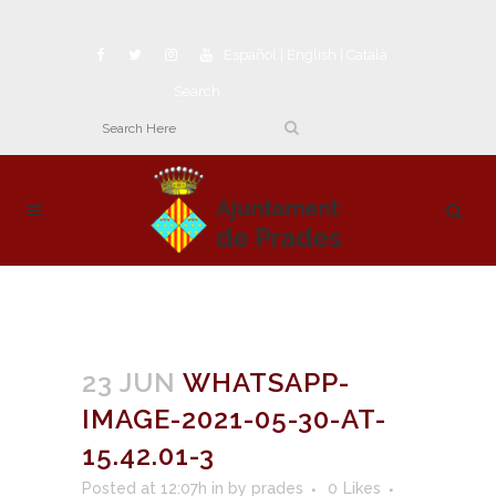
Español
|
English
|
Català
Search
23 JUN
WHATSAPP-
IMAGE-2021-05-30-AT-
15.42.01-3
Posted at 12:07h
in
by
prades
0
Likes