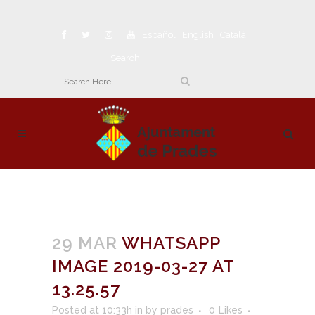
Español
|
English
|
Català
Search
29 MAR
WHATSAPP
IMAGE 2019-03-27 AT
13.25.57
Posted at 10:33h
in
by
prades
0
Likes