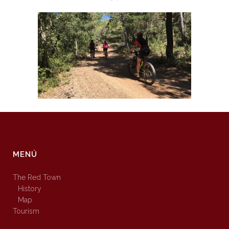
MENÚ
The Red Town
History
Map
Tourism