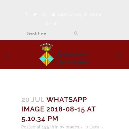
Español
|
English
|
Català
Search
20 JUL
WHATSAPP
IMAGE 2018-08-15 AT
5.10.34 PM
Posted at 15:54h
in
by
prades
0
Likes