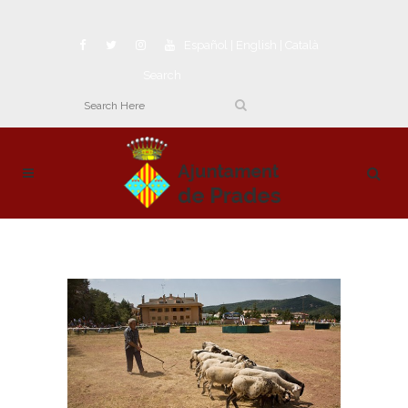
Español
|
English
|
Català
Search