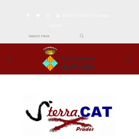
Español
|
English
|
Català
Search