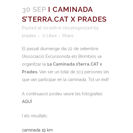
30 SEP
I CAMINADA
S’TERRA.CAT X PRADES
Posted at 00:00h
in
Uncategorized
by
prades
0
Likes
Share
El passat diumenge dia 22 de setembre
l’Associació Excursionista els Birimbins va
organitzar la
1a Caminada s’terra.CAT x
Prades.
Van ser un total de 103 persones les
que van participar en la caminada. Tot un èxit!
A continuació podeu veure les fotografies
AQUÍ
I els resultats:
caminada 19 km