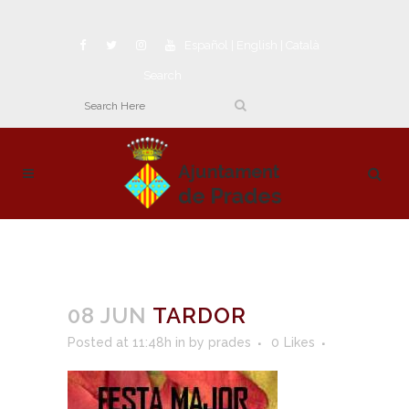
Español
|
English
|
Català
Search
08 JUN
TARDOR
Posted at 11:48h
in
by
prades
0
Likes