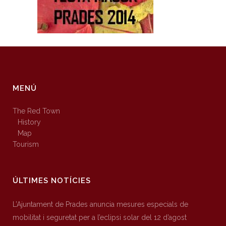
MENÚ
The Red Town
History
Map
Tourism
ÚLTIMES NOTÍCIES
L’Ajuntament de Prades anuncia mesures especials de
mobilitat i seguretat per a l’eclipsi solar del 12 d’agost