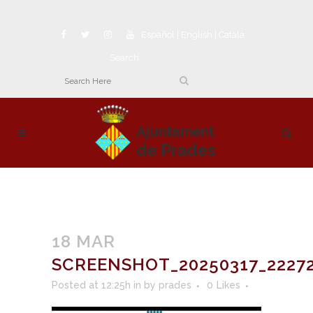
Español
|
English
|
Català
Search
18 MAR
SCREENSHOT_20250317_2227
Posted at 12:25h
in
by
prades
0
Likes