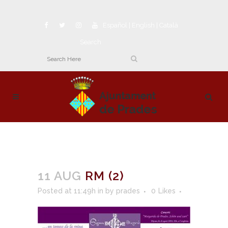
Español
|
English
|
Català
Search
11 AUG
RM (2)
Posted at 11:49h
in
by
prades
0
Likes