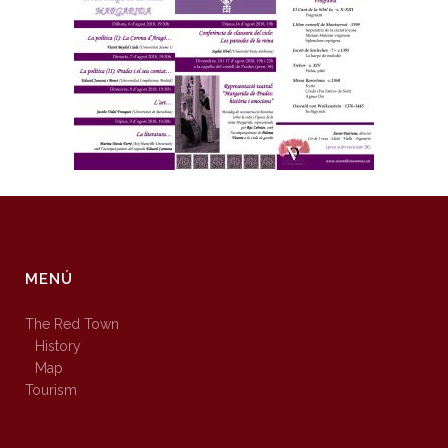
MENÚ
The Red Town
History
Map
Tourism