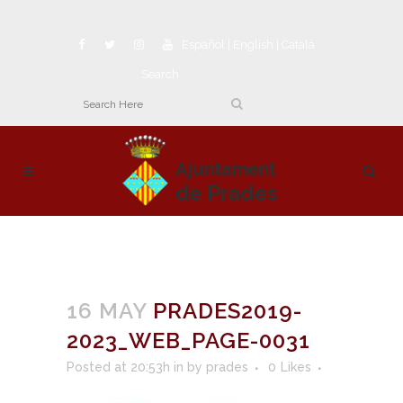
Español
|
English
|
Català
Search
16 MAY
PRADES2019-
2023_WEB_PAGE-0031
Posted at 20:53h
in
by
prades
0
Likes