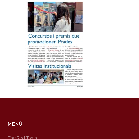
MENÚ
The Red Town