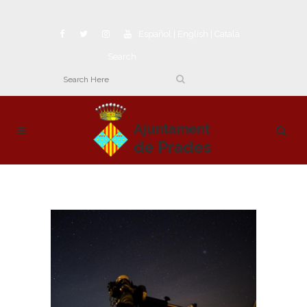
Español
|
English
|
Català
Search