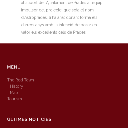
al suport de l’Ajuntament de Prades a l’equip
impulsor del projecte, que sota el nom
d’Astroprades, li ha anat donant forma els
darrers anys amb la intenció de posar en
valor els excel·lents cels de Prades.
MENÚ
The Red Town
History
Map
Tourism
ÚLTIMES NOTÍCIES