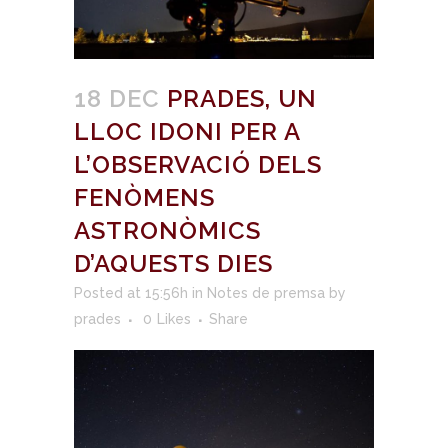
18 DEC
PRADES, UN
LLOC IDONI PER A
L’OBSERVACIÓ DELS
FENÒMENS
ASTRONÒMICS
D’AQUESTS DIES
Posted at 15:56h
in
Notes de premsa
by
prades
0
Likes
Share