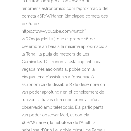
fa un lloc idoni per a l’observació de
fenòmens astronòmics com l’aproximació del
cometa 46P/Wirtanen (timelapse cometa des
de Prades:
https://www.youtube.com/watch?
v=QOngVqeMJi0 ) que el proper 16 de
desembre arribarà a la màxima aproximació a
la Terra i la pluja de meteors de Les
Gemínides. L’astronomia està captant cada
vegada més aficionats al poble com la
cinquantena d’assistents a l’observació
astronòmica de dissabte 8 de desembre on
van poder aprofundir en el coneixement de
l’univers, a través d’una conferència i d’una
observació amb telescopis. Els participants
van poder observar Mart, el cometa
46P/Wirtanen, la nebulosa de l’Anell, la
nebulosa d’Orió i el doble cúmul de Perseu.