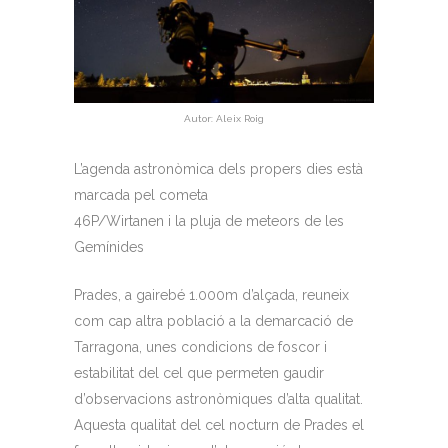
Autor: Aleix Roig
L’agenda astronòmica dels propers dies està
marcada pel cometa
46P/Wirtanen i la pluja de meteors de les
Gemínides
Prades, a gairebé 1.000m d’alçada, reuneix
com cap altra població a la demarcació de
Tarragona, unes condicions de foscor i
estabilitat del cel que permeten gaudir
d’observacions astronòmiques d’alta qualitat.
Aquesta qualitat del cel nocturn de Prades el