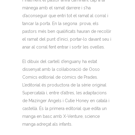
Finalment el pastor anirà caminant cap a la
mànega amb el ramat darrere i s’ha
d’aconseguir que entri tot el ramat al corral i
tancar la porta. En la segona prova, els
pastors més ben qualificats hauran de recollir
el ramat del punt d’inici, portar-lo davant seu i
anar al corral fent entrar i sortir les ovelles.
El dibuix del cartell d’enguany ha estat
dissenyat amb la col·laboració de Ooso
Comics editorial de còmics de Prades.
L’editorial és productora de la sèrie original
Supercatalà i, entre d’altres, les adaptacions
de Mazinger Angels i Cutie Honey en català i
castellà. És la primera editorial que edita un
manga en basc amb X-Venture, science
manga adreçat als infants.