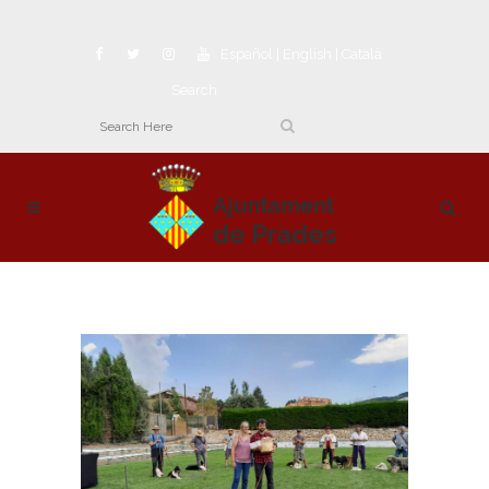
Español
|
English
|
Català
Search