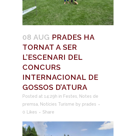
08 AUG
PRADES HA
TORNAT A SER
L’ESCENARI DEL
CONCURS
INTERNACIONAL DE
GOSSOS D’ATURA
Posted at 14:29h
in
Festes
,
Notes de
premsa
,
Notícies Turisme
by
prades
0
Likes
Share