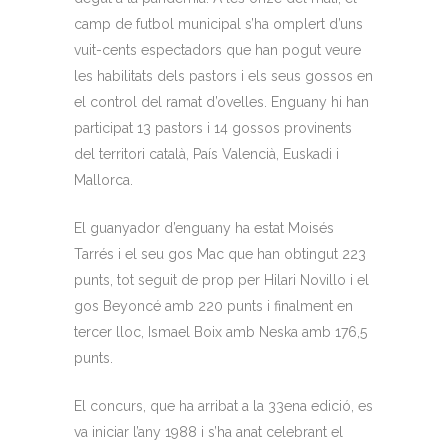
camp de futbol municipal s’ha omplert d’uns
vuit-cents espectadors que han pogut veure
les habilitats dels pastors i els seus gossos en
el control del ramat d’ovelles. Enguany hi han
participat 13 pastors i 14 gossos provinents
del territori català, País Valencià, Euskadi i
Mallorca.
El guanyador d’enguany ha estat Moisés
Tarrés i el seu gos Mac que han obtingut 223
punts, tot seguit de prop per Hilari Novillo i el
gos Beyoncé amb 220 punts i finalment en
tercer lloc, Ismael Boix amb Neska amb 176,5
punts.
El concurs, que ha arribat a la 33ena edició, es
va iniciar l’any 1988 i s’ha anat celebrant el