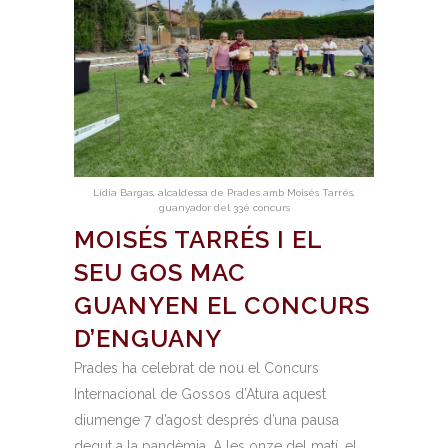
Lídia Bargas, alcaldessa de Prades amb Moisés Tarrés,
guanyador del 33è concurs
MOISÉS TARRÉS I EL
SEU GOS MAC
GUANYEN EL CONCURS
D’ENGUANY
Prades ha celebrat de nou el Concurs
Internacional de Gossos d’Atura aquest
diumenge 7 d’agost després d’una pausa
degut a la pandèmia. A les onze del matí, el