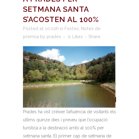
SETMANA SANTA
S’ACOSTEN AL 100%
Posted at 10:02h
in
Festes
,
Notes de
premsa
by
prades
0
Likes
Share
Prades ha vist créixer l’afluència de visitants els
últims quinze dies i preveu que l’ocupació
turística a la destinació arribi al 100% per
setmana santa. El primer cap de setmana de