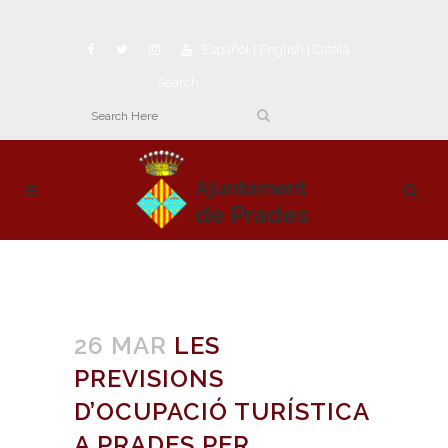
Español
|
English
|
Català
Search
26 MAR
LES
PREVISIONS
D’OCUPACIÓ TURÍSTICA
A PRADES PER