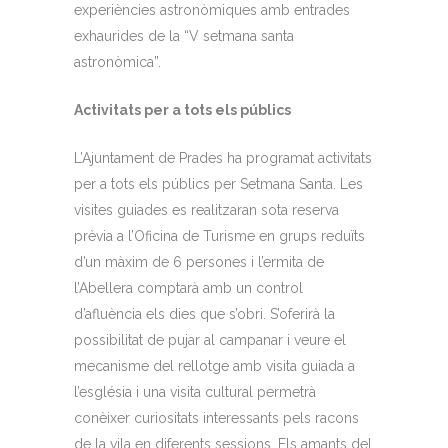
experiències astronòmiques amb entrades
exhaurides de la “V setmana santa
astronòmica”.
Activitats per a tots els públics
L’Ajuntament de Prades ha programat activitats
per a tots els públics per Setmana Santa. Les
visites guiades es realitzaran sota reserva
prèvia a l’Oficina de Turisme en grups reduïts
d’un màxim de 6 persones i l’ermita de
l’Abellera comptarà amb un control
d’afluència els dies que s’obri. S’oferirà la
possibilitat de pujar al campanar i veure el
mecanisme del rellotge amb visita guiada a
l’església i una visita cultural permetrà
conèixer curiositats interessants pels racons
de la vila en diferents sessions. Els amants del