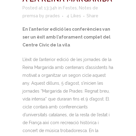
Posted at 13:34h
in
Festes
,
Notes de
premsa
by
prades
4
Likes
Share
En l’anterior edició les conferències van
ser un èxit amb l’aforament complet del
Centre Cívic de la vila
L’èxit de l’anterior edició de les jornades de la
Reina Margarida amb centenars d’assistents ha
motivat a organitzar un segon cicle aquest
any. Aquest dilluns, 5 d’agost, s’inicien les
jornades “Margarida de Prades: Regnat breu,
vida intensa” que duraran fins el 9 d’agost. El
cicle contarà amb conferenciants
d’universitats catalanes, de la resta de l’estat i
de França així com recreació històrica i
concert de música trobadoresca. En la