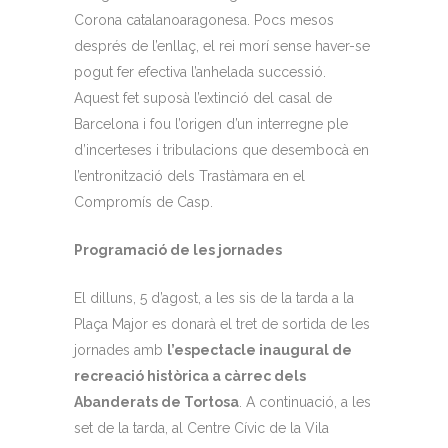
Corona catalanoaragonesa. Pocs mesos
després de l’enllaç, el rei morí sense haver-se
pogut fer efectiva l’anhelada successió.
Aquest fet suposà l’extinció del casal de
Barcelona i fou l’origen d’un interregne ple
d’incerteses i tribulacions que desembocà en
l’entronització dels Trastàmara en el
Compromís de Casp.
Programació de les jornades
El dilluns, 5 d’agost, a les sis de la tarda a la
Plaça Major es donarà el tret de sortida de les
jornades amb
l’espectacle inaugural de
recreació històrica a càrrec dels
Abanderats de Tortosa
. A continuació, a les
set de la tarda, al Centre Cívic de la Vila