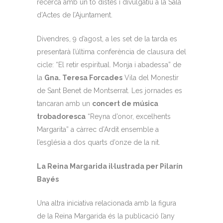
recerca amb un to distès i divulgatiu a la Sala
d’Actes de l’Ajuntament.
Divendres, 9 d’agost, a les set de la tarda es
presentarà l’última conferència de clausura del
cicle: “El retir espiritual. Monja i abadessa” de
la
Gna. Teresa Forcades
Vila del Monestir
de Sant Benet de Montserrat. Les jornades es
tancaran amb un
concert de música
trobadoresca
“Reyna d’onor, excelhents
Margarita” a càrrec d’Ardit ensemble a
l’església a dos quarts d’onze de la nit.
La Reina Margarida il·lustrada per Pilarín
Bayés
Una altra iniciativa relacionada amb la figura
de la Reina Margarida és la publicació l’any