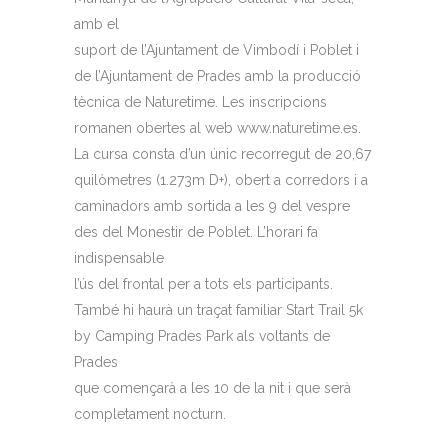
amb el
suport de l’Ajuntament de Vimbodí i Poblet i
de l’Ajuntament de Prades amb la producció
tècnica de Naturetime. Les inscripcions
romanen obertes al web www.naturetime.es.
La cursa consta d’un únic recorregut de 20,67
quilòmetres (1.273m D+), obert a corredors i a
caminadors amb sortida a les 9 del vespre
des del Monestir de Poblet. L’horari fa
indispensable
l’ús del frontal per a tots els participants.
També hi haurà un traçat familiar Start Trail 5k
by Camping Prades Park als voltants de
Prades
que començarà a les 10 de la nit i que serà
completament nocturn.