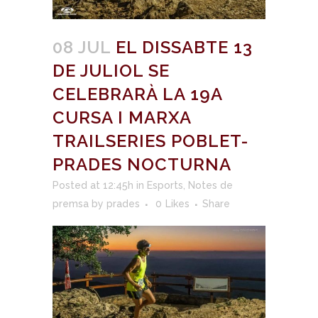
08 JUL
EL DISSABTE 13
DE JULIOL SE
CELEBRARÀ LA 19A
CURSA I MARXA
TRAILSERIES POBLET-
PRADES NOCTURNA
Posted at 12:45h
in
Esports
,
Notes de
premsa
by
prades
0
Likes
Share