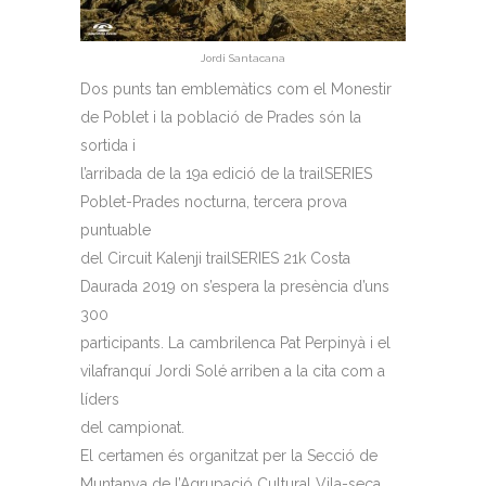
Jordi Santacana
Dos punts tan emblemàtics com el Monestir
de Poblet i la població de Prades són la
sortida i
l’arribada de la 19a edició de la trailSERIES
Poblet-Prades nocturna, tercera prova
puntuable
del Circuit Kalenji trailSERIES 21k Costa
Daurada 2019 on s’espera la presència d’uns
300
participants. La cambrilenca Pat Perpinyà i el
vilafranquí Jordi Solé arriben a la cita com a
líders
del campionat.
El certamen és organitzat per la Secció de
Muntanya de l’Agrupació Cultural Vila-seca,