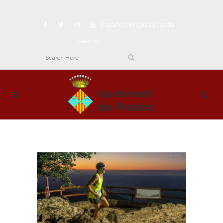
Español
|
English
|
Català
Search