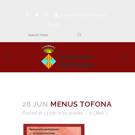
Español
|
English
|
Català
Search
28 JUN
MENUS TOFONA
Posted at 13:29h
in
by
prades
0
Likes