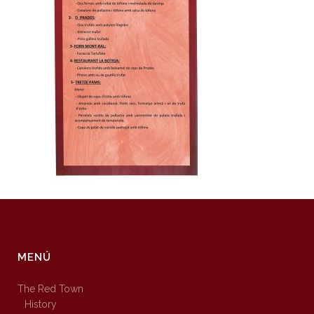
MENÚ
The Red Town
History