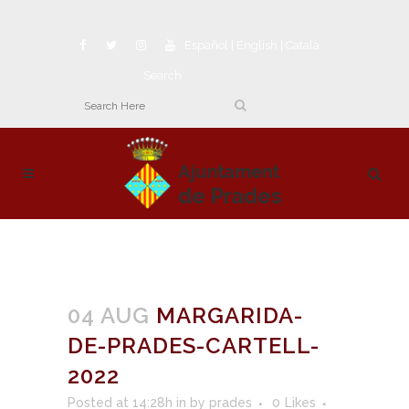
Español
|
English
|
Català
Search
04 AUG
MARGARIDA-
DE-PRADES-CARTELL-
2022
Posted at 14:28h
in
by
prades
0
Likes