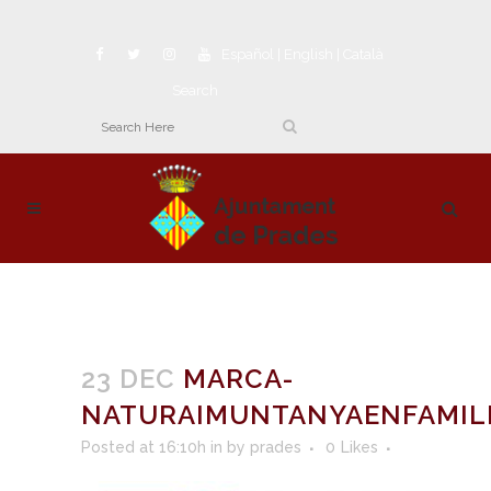
Español
|
English
|
Català
Search
23 DEC
MARCA-
NATURAIMUNTANYAENFAMIL
Posted at 16:10h
in
by
prades
0
Likes