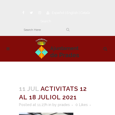
Español
|
English
|
Català
Search
11 JUL
ACTIVITATS 12
AL 18 JULIOL 2021
Posted at 11:27h
in
by
prades
0
Likes