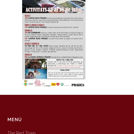
MENÚ
The Red Town